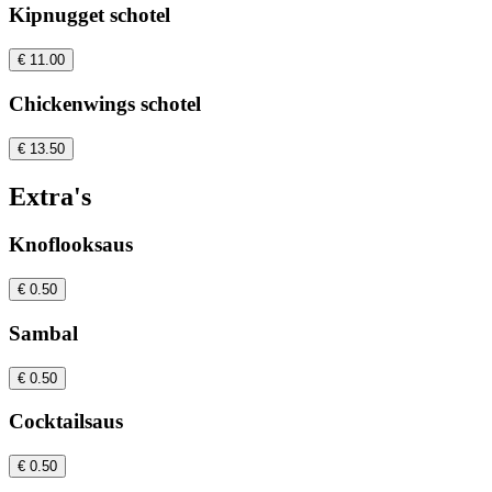
Kipnugget schotel
€ 11.00
Chickenwings schotel
€ 13.50
Extra's
Knoflooksaus
€ 0.50
Sambal
€ 0.50
Cocktailsaus
€ 0.50