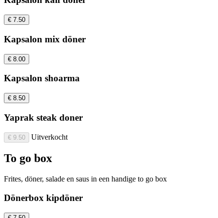
€ 7.50
Kapsalon mix döner
€ 8.00
Kapsalon shoarma
€ 8.50
Yaprak steak doner
Uitverkocht
€ 9.50
To go box
Frites, döner, salade en saus in een handige to go box
Dönerbox kipdöner
€ 7.50