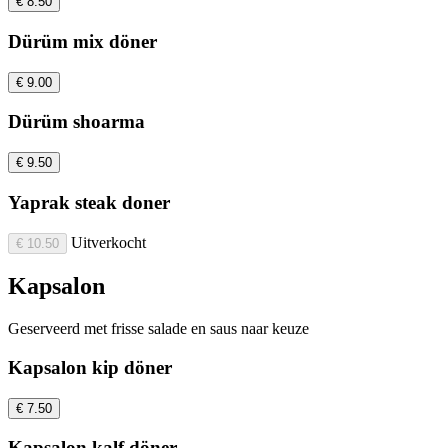
€ 8.50
Dürüm mix döner
€ 9.00
Dürüm shoarma
€ 9.50
Yaprak steak doner
Uitverkocht
€ 10.50
Kapsalon
Geserveerd met frisse salade en saus naar keuze
Kapsalon kip döner
€ 7.50
Kapsalon kalf döner