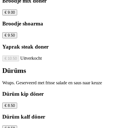
Broodje mix döner
€ 9.00
Broodje shoarma
€ 9.50
Yaprak steak doner
Uitverkocht
€ 10.50
Dürüms
Wraps. Geserveerd met frisse salade en saus naar keuze
Dürüm kip döner
€ 8.50
Dürüm kalf döner